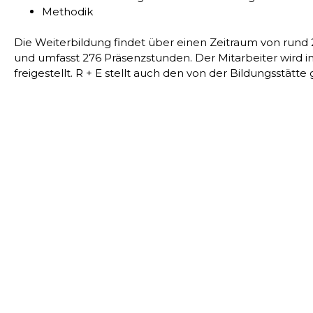
Methodik
Die Weiterbildung findet über einen Zeitraum von rund 2
und umfasst 276 Präsenzstunden. Der Mitarbeiter wird in 
freigestellt. R + E stellt auch den von der Bildungsstätt
vorübergehenden Verfügung.
Die Lehrgangs- und Freistellungskosten werden zu 45,0 
Europäischen Sozialfonds (ESF), Programmgebiet Stärke
gefördert.