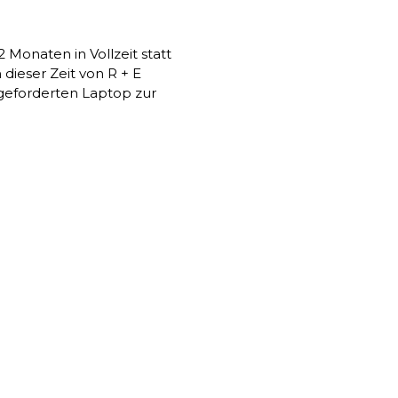
 Monaten in Vollzeit statt
dieser Zeit von R + E
e geforderten Laptop zur
% aus Mitteln des
r entwickelte Region,
GW 301, G1, W1